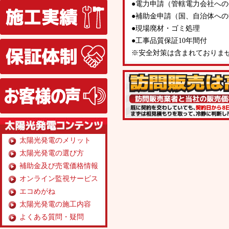
施工実績
●電力申請（管轄電力会社へ
●補助金申請（国、自治体へ
●現場廃材・ゴミ処理
●工事品質保証10年間付
保証体制
※安全対策は含まれておりま
お客様の声
太陽光発電のメリット
太陽光発電の選び方
補助金及び売電価格情報
オンライン監視サービス
エコめがね
太陽光発電の施工内容
よくある質問・疑問