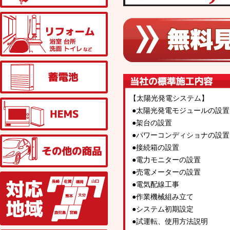
リフォーム
蓄電池
【太陽光発電システム】
HEMS
●太陽光発電モジュールの設置
●架台の設置
●パワーコンディショナの設置
その他の商品
●接続箱の設置
●電力モニターの設置
●売電メーターの設置
対応地域
●電気配線工事
●作業機械組み立て
●システム初期設定
●試運転、使用方法説明