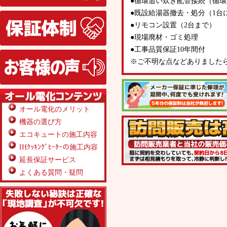
●循環追い炊き配管接続（循
●既設給湯器撤去・処分（1台
保証体制
●リモコン設置（2台まで）
●現場廃材・ゴミ処理
●工事品質保証10年間付
お客様の声
※ご不明な点などありました
オール電化のメリット
機器の選び方
エコキュートの施工内容
IHｸｯｷﾝｸﾞﾋｰﾀｰの施工内容
延長保証サービス
よくある質問・疑問
無料見積り依頼