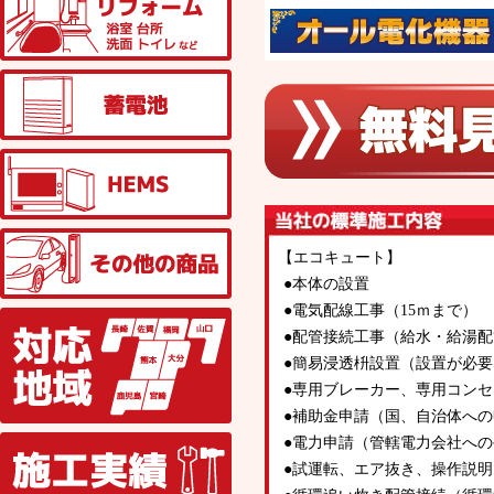
蓄電池
HEMS
その他の商品
【エコキュート】
●本体の設置
●電気配線工事（15ｍまで）
対応地域
●配管接続工事（給水・給湯
●簡易浸透枡設置（設置が必
●専用ブレーカー、専用コン
●補助金申請（国、自治体へ
施工実績
●電力申請（管轄電力会社へ
●試運転、エア抜き、操作説明