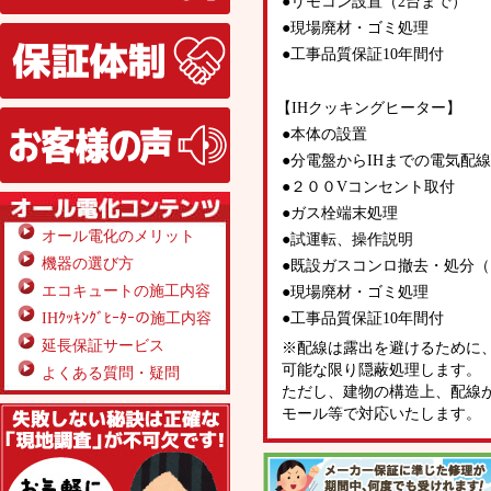
●リモコン設置（2台まで）
●現場廃材・ゴミ処理
保証体制
●工事品質保証10年間付
【IHクッキングヒーター】
お客様の声
●本体の設置
●分電盤からIHまでの電気配線工
●２００Vコンセント取付
●ガス栓端末処理
オール電化のメリット
●試運転、操作説明
機器の選び方
●既設ガスコンロ撤去・処分（
エコキュートの施工内容
●現場廃材・ゴミ処理
IHｸｯｷﾝｸﾞﾋｰﾀｰの施工内容
●工事品質保証10年間付
延長保証サービス
※配線は露出を避けるために
可能な限り隠蔽処理します。
よくある質問・疑問
ただし、建物の構造上、配線
無料見積り依頼
モール等で対応いたします。