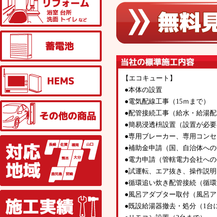
蓄電池
HEMS
【エコキュート】
●本体の設置
●電気配線工事（15ｍまで）
その他の商品
●配管接続工事（給水・給湯
●簡易浸透枡設置（設置が必
●専用ブレーカー、専用コン
対応地域
●補助金申請（国、自治体へ
●電力申請（管轄電力会社へ
●試運転、エア抜き、操作説明
●循環追い炊き配管接続（循
施工実績
●風呂アダプター取付（風呂
●既設給湯器撤去・処分（1台