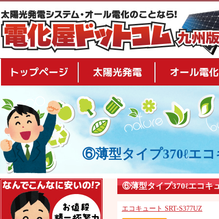
トップページ
太陽光発電
⑥薄型タイプ370ℓエ
安さの秘密
⑥薄型タイプ370ℓエコキ
エコキュート SRT-S377UZ